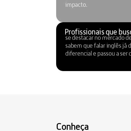
impacto.
Profissionais que bu
se destacar no mercado de 
sabem que falar inglês já d
diferencial e passou a ser 
Conheça