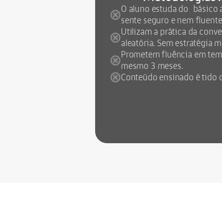
O aluno estuda do  básico 
sente seguro e nem fluente
Utilizam a prática da conve
aleatória. Sem estratégia 
Prometem fluência em tempo 
mesmo 3 meses. 
Conteúdo ensinado é tido 