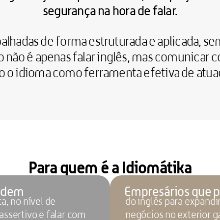
segurança na hora de falar.
balhadas de forma estruturada e aplicada, sem
o não é apenas falar inglês, mas 
comunicar 
o o idioma como ferramenta efetiva de atuaç
Para quem é a Idiomátika
endem
Empresários que 
a, no nível de 
do inglês para expandi
assertivo e falar com 
negócios no exterior 