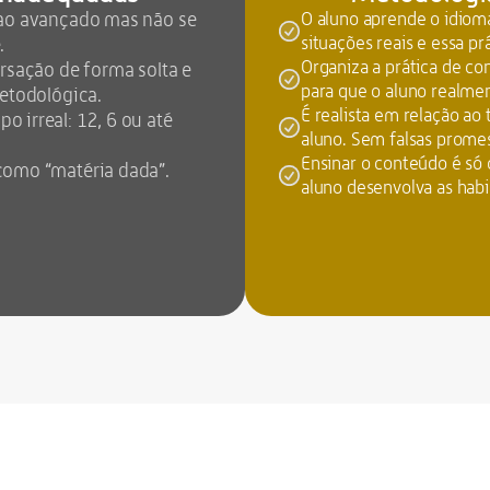
ao avançado mas não se 
O aluno aprende o idiom
situações reais e essa pr
.
Organiza a prática de co
rsação de forma solta e 
para que o aluno realme
metodológica.
É realista em relação a
irreal: 12, 6 ou até 
aluno. Sem falsas prome
Ensinar o conteúdo é só 
como “matéria dada”.
aluno desenvolva as habi