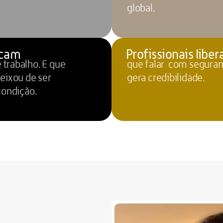
global.
scam
Profissionais libe
trabalho. E que 
que falar com seguranç
eixou de ser 
gera credibilidade.
condição.