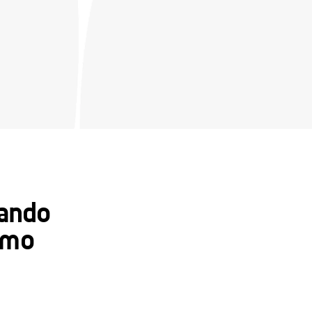
ando 
omo 