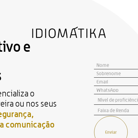
ivo e 
s
cializa o 
eira ou nos seus 
egurança, 
na comunicação 
Enviar