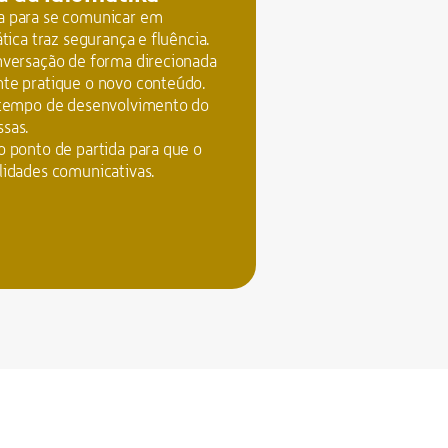
a para se comunicar em 
ática traz segurança e fluência.
nversação de forma direcionada 
nte pratique o novo conteúdo.
o tempo de desenvolvimento do 
ssas.
o ponto de partida para que o 
lidades comunicativas.